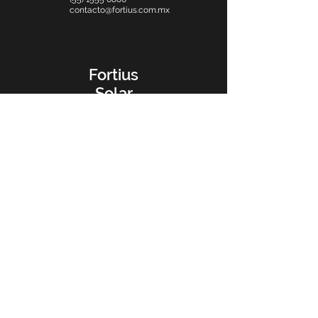
contacto@fortius.com.mx
Fortius
Solar
Av. Hidalgo # 1296
American Cabbage
CP 44160
Guadalajara, Jalisco, Mexico
(33) 1253 3535
contacto@fortius.com.mx
Fortius
Electromechanical
Av. Hidalgo # 1291