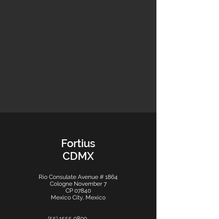
Fortius
CDMX
Rio Consulate Avenue # 1864
Cologne November 7
CP 07840
Mexico City, Mexico
(55) 1555 0800